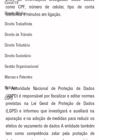
Covid-19
como CPF, número de celular, tipo de conta 
Direito Médico
telefônica e minutos em ligação.
Direito Trabalhista
Direito de Trânsito
Direito Tributário
Direito Societário
Gestão Organizacional
Marcas e Patentes
Notícias
A Autoridade Nacional de Proteção de Dados 
(ANPD) é responsável por fiscalizar e editar normas 
LGPD
previstas na Lei Geral de Proteção de Dados 
(LGPD) e informou que investigará e auxiliará na 
apuração e na adoção de medidas para reduzir os 
efeitos do vazamento de dados A entidade também 
tem como competência zelar pela proteção de 