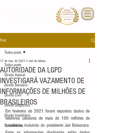
Post
Todos posts
17 de mar. de 2021
1 min de leitura
Todos posts
AUTORIDADE DA LGPD
Direito Autoral
INVESTIGARÁ VAZAMENTO DE
Direito Bancário
INFORMAÇÕES DE MILHÕES DE
Direito Civil
BRASILEIROS
Direito Desportivo
Em fevereiro de 2021 foram expostos dados de 
Direito Imobiliário
telefones celulares de mais de 100 milhões de 
brasileiros, incluindo do presidente Jair Bolsonaro. 
Curiosidades
Entre as informações divulgadas estão dados 