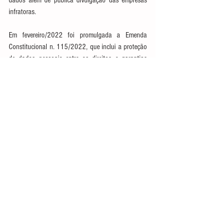
infratoras. 
Em fevereiro/2022 foi promulgada a Emenda 
Constitucional n. 115/2022, que inclui a proteção 
de dados pessoais entre os direitos e garantias 
fundamentais previstos na Carta Magna. Agora, no 
artigo 5º da Constituição Federal – que estabelece 
os Direitos Fundamentais – está inserido o inciso 
LXXIX, que assegura o direito à proteção dos 
dados pessoais, inclusive nos meios digitais.
Ver tudo
Posts recentes