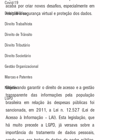
Covid-19
acaba por criar novos desafios, especialmente em 
relação à segurança virtual e proteção dos dados.
Direito Médico
Direito Trabalhista
Direito de Trânsito
Direito Tributário
Direito Societário
Gestão Organizacional
Marcas e Patentes
Objetivando garantir o direito de acesso e a gestão 
Notícias
transparente das informações pela população 
LGPD
brasileira em relação às despesas públicas foi 
sancionada, em 2011, a Lei n. 12.527 (Lei de 
Acesso à Informação – LAI). Esta legislação, que 
há muito precede a LGPD, já versava sobre a 
importância do tratamento de dados pessoais, 
sendo que, por tratar de dados do poder público, 