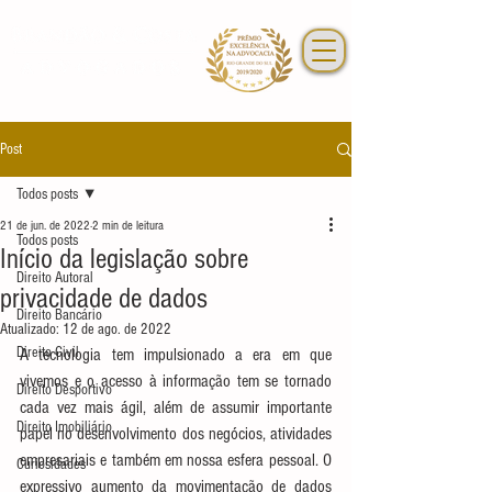
Post
Todos posts
21 de jun. de 2022
2 min de leitura
Todos posts
Início da legislação sobre
Direito Autoral
privacidade de dados
Direito Bancário
Atualizado:
12 de ago. de 2022
Direito Civil
A tecnologia tem impulsionado a era em que 
vivemos e o acesso à informação tem se tornado 
Direito Desportivo
cada vez mais ágil, além de assumir importante 
Direito Imobiliário
papel no desenvolvimento dos negócios, atividades 
empresariais e também em nossa esfera pessoal. O 
Curiosidades
expressivo aumento da movimentação de dados 