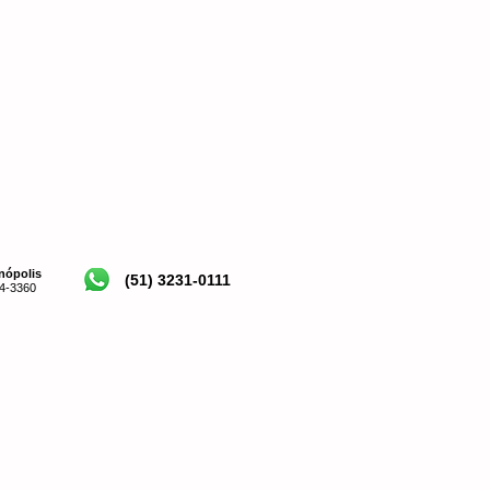
anópolis
(51) 3231-0111
4-3360