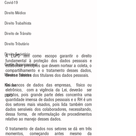
Covid-19
Direito Médico
Direito Trabalhista
Direito de Trânsito
Direito Tributário
Direito Societário
A LGPD tem como escopo garantir o direito 
fundamental à proteção dos dados pessoais e 
Gestão Organizacional
estabelece princípios que devem nortear a coleta, o 
compartilhamento e o tratamento desses dados, 
direitos básicos dos titulares dos dados pessoais. 
Marcas e Patentes
Os bancos de dados das empresas,  físico ou  
Notícias
eletrônico,  com a vigência da Lei, deverão  ser 
revistos, pois grande parte deles concentra uma 
LGPD
quantidade imensa de dados pessoais e o RH é um 
dos setores mais visados, pois lida também com 
dados sensíveis dos colaboradores, necessitando, 
dessa forma,  de reformulação de procedimentos 
relativo ao manejo desses dados.
O tratamento de dados nos setores se dá em três 
momentos, começando antes mesmo da 