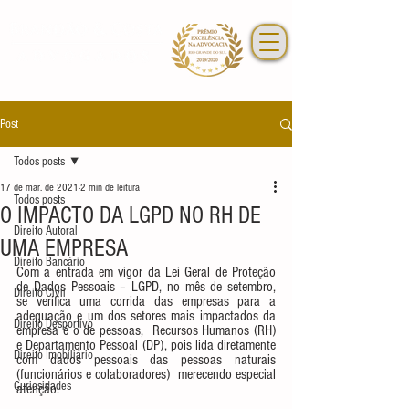
Post
Todos posts
17 de mar. de 2021
2 min de leitura
Todos posts
O IMPACTO DA LGPD NO RH DE
Direito Autoral
UMA EMPRESA
Direito Bancário
Com a entrada em vigor da Lei Geral de Proteção 
de Dados Pessoais – LGPD, no mês de setembro, 
Direito Civil
se verifica uma corrida das empresas para a 
adequação e um dos setores mais impactados da 
Direito Desportivo
empresa é o de pessoas,  Recursos Humanos (RH) 
e Departamento Pessoal (DP), pois lida diretamente 
Direito Imobiliário
com dados pessoais das pessoas naturais 
(funcionários e colaboradores)  merecendo especial 
Curiosidades
atenção. 